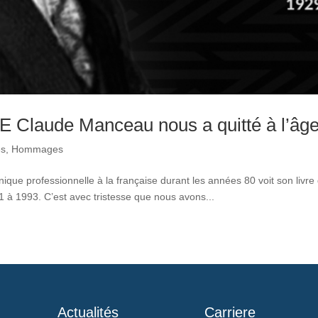
CE Claude Manceau nous a quitté à l’âg
és
,
Hommages
onique professionnelle à la française durant les années 80 voit son livre
1 à 1993. C’est avec tristesse que nous avons...
Actualités
Carriere