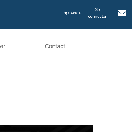
Se

0 Article
connecter
er
Contact